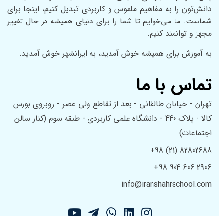
دانش‌تون را به مفاهیم ملموس و کاربردی تبدیل کنیم، اینجا برای
شماست. ما می‌خوایم تا شما را برای دنیای همیشه در حال تغییر
مجهز و توانمند کنیم.
به آموزش برای همیشه خوش آمدید، به ایرانشهر خوش آمدید.
تماس با ما
تهران - خیابان طالقانی - بعد از تقاطع ولی عصر - روبروی بورس
کالا - پلاک 440 - دانشگاه علمی کاربردی - طبقه سوم (کنار سالن
اجتماعات)
+98 (21) 82802688
+98 904 606 2906
info@iranshahrschool.com