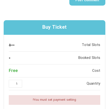
Buy Ticket
500
Total Slots
0
Booked Slots
Free
Cost
Quantity
You must set payment setting!