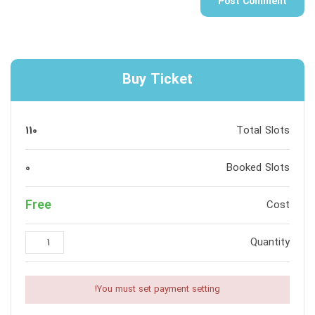
Buy Ticket
110
Total Slots
0
Booked Slots
Free
Cost
Quantity
You must set payment setting!