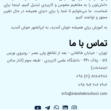
دانش‌تون را به مفاهیم ملموس و کاربردی تبدیل کنیم، اینجا برای
شماست. ما می‌خوایم تا شما را برای دنیای همیشه در حال تغییر
مجهز و توانمند کنیم.
به آموزش برای همیشه خوش آمدید، به ایرانشهر خوش آمدید.
تماس با ما
تهران - خیابان طالقانی - بعد از تقاطع ولی عصر - روبروی بورس
کالا - پلاک 440 - دانشگاه علمی کاربردی - طبقه سوم (کنار سالن
اجتماعات)
+98 (21) 82802688
+98 904 606 2906
info@iranshahrschool.com