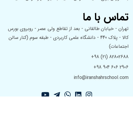
تماس با ما
تهران - خیابان طالقانی - بعد از تقاطع ولی عصر - روبروی بورس
کالا - پلاک 440 - دانشگاه علمی کاربردی - طبقه سوم (کنار سالن
اجتماعات)
+98 (21) 82802688
+98 904 606 2906
info@iranshahrschool.com
@ 1403 تمامی حقوق محفوظ است.