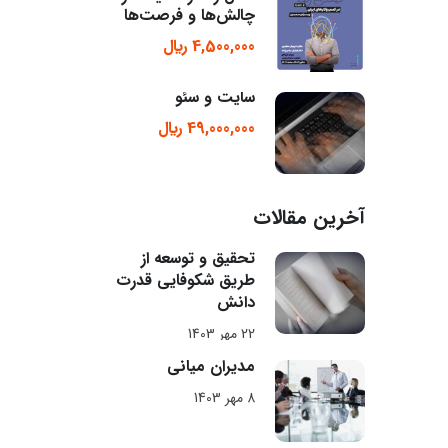
چالش‌ها و فرصت‌ها
4,500,000 ﷼
سایت و سئو
49,000,000 ﷼
آخرین مقالات
تحقیق و توسعه از
طریق شکوفایی قدرت
دانش
22 مهر 1403
مدیران میانی
8 مهر 1403