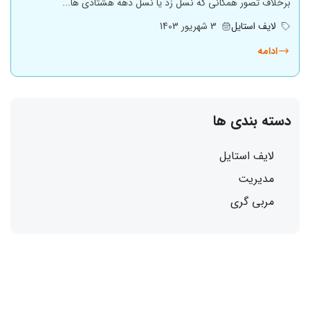
برخلاف تصور همگانی که نسل زد یا نسل دهه هشتادی ها...
لایف استایل
3 شهریور 1403
ادامه
دسته بندی ها
لایف استایل
مدیریت
مربی گری